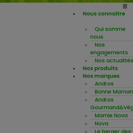
Nous connaitre
Qui somme
nous
Nos
engagements
Nos actualité
Nos produits
Nos marques
Andros
Bonne Maman
Andros
Gourmand&Vég
Mamie Nova
Nova
Le berger des