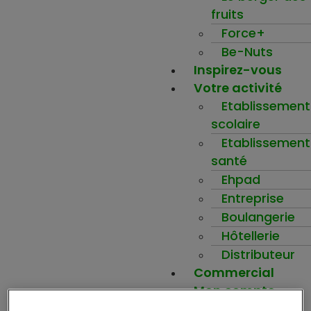
fruits
Force+
Be-Nuts
Inspirez-vous
Votre activité
Etablissement
scolaire
Etablissement
santé
Ehpad
Entreprise
Boulangerie
Hôtellerie
Distributeur
Commercial
Mon compte
Ma wishlist