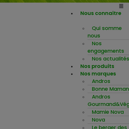
Nous connaitre
Qui somme
nous
Nos
engagements
Nos actualité
Nos produits
Nos marques
Andros
Bonne Maman
Andros
Gourmand&Vég
Mamie Nova
Nova
Le berger des