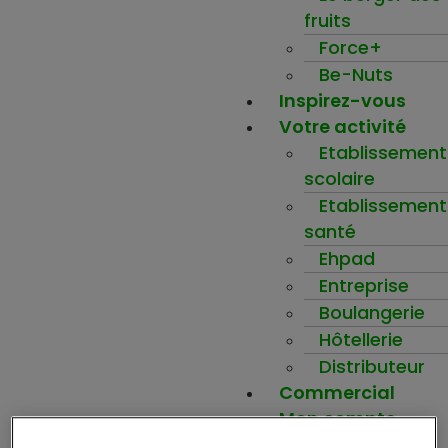
fruits
Force+
Be-Nuts
Inspirez-vous
Votre activité
Etablissement
scolaire
Etablissement
santé
Ehpad
Entreprise
Boulangerie
Hôtellerie
Distributeur
Commercial
Mon compte
Ma wishlist