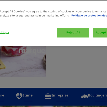
“Accept All Cookies”, you agree to the storing of cookies on your device to enhance 
analyze site usage, and assist in our marketing efforts.
Politique de protection de
s
Découvrez
toutes
ttings
Reject All
Accept 
les
marques
ire
Santé
Entreprise
Boulangeri