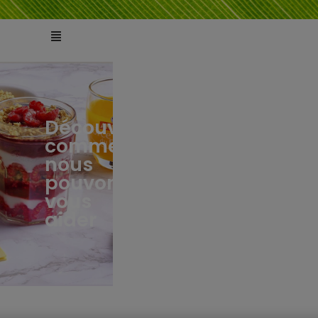
Découvrez
comment
ts
tés
nous
pouvons
vous
aider