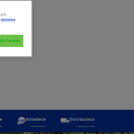
site
s données
All Cookies
e
Hôtellerie
Distributeur