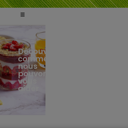
Découvrez
comment
ts
tés
nous
pouvons
vous
aider