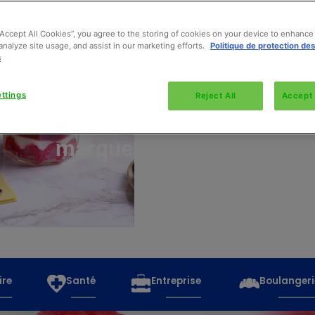
“Accept All Cookies”, you agree to the storing of cookies on your device to enhance 
analyze site usage, and assist in our marketing efforts.
Politique de protection de
s
Découvrez
toutes
ttings
Reject All
Accept 
les
marques
ire
Santé
Entreprise
Boulangeri