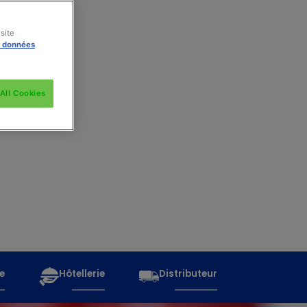
site
s données
All Cookies
e
Hôtellerie
Distributeur