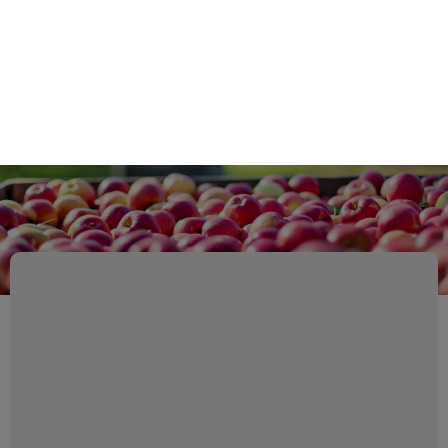
Retour au catalogue
By clicking “Accept All Cookies”, you agree to the storing of cookies on
your device to enhance site navigation, analyze site usage, and assist
in our marketing efforts.
Politique de protection des données
personelles
Reject All
Accept All Cookies
Cookies Settings