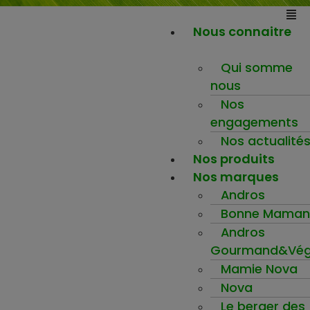
Nous connaitre
Qui somme
nous
Nos
engagements
Nos actualité
Nos produits
Nos marques
Andros
Bonne Maman
Andros
Gourmand&Vég
Mamie Nova
Nova
Le berger des