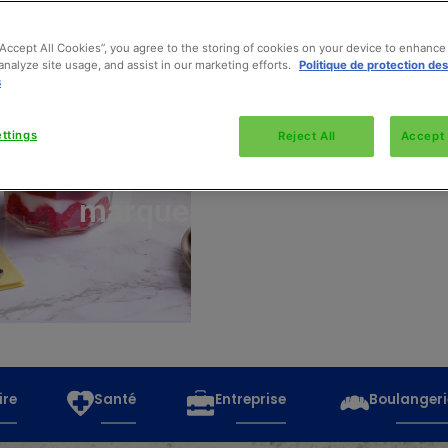
“Accept All Cookies”, you agree to the storing of cookies on your device to enhance 
analyze site usage, and assist in our marketing efforts.
Politique de protection de
s
Découvrez
toutes
ttings
Reject All
Accept 
les
marques
ire
Santé
Entreprise
Boulangeri