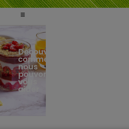
Découvrez
comment
ts
tés
nous
pouvons
vous
aider