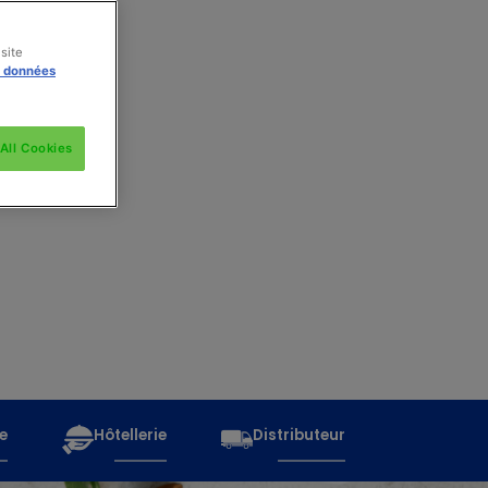
site
s données
All Cookies
e
Hôtellerie
Distributeur