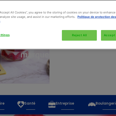
“Accept All Cookies”, you agree to the storing of cookies on your device to enhance 
analyze site usage, and assist in our marketing efforts.
Politique de protection de
s
Découvrez
toutes
ttings
Reject All
Accept 
les
marques
ire
Santé
Entreprise
Boulangeri