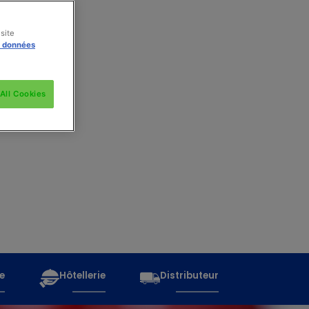
site
s données
All Cookies
e
Hôtellerie
Distributeur