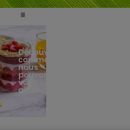
Découvrez
comment
ts
tés
nous
pouvons
vous
aider