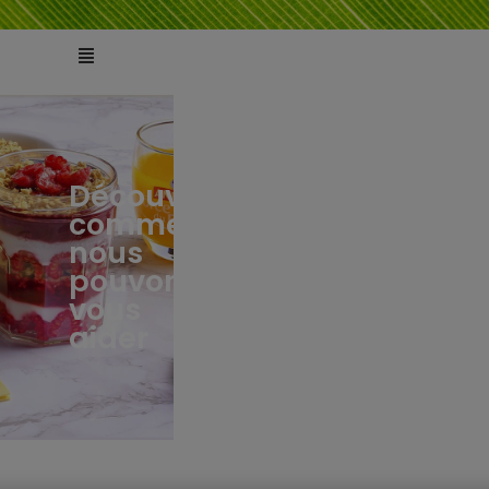
Découvrez
comment
ts
tés
nous
pouvons
vous
aider