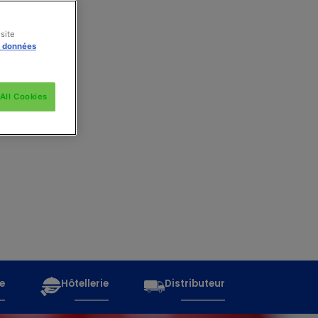
site
s données
All Cookies
e
Hôtellerie
Distributeur