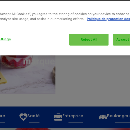
“Accept All Cookies”, you agree to the storing of cookies on your device to enhance 
analyze site usage, and assist in our marketing efforts.
Politique de protection de
s
Découvrez
toutes
ttings
Reject All
Accept 
les
marques
ire
Santé
Entreprise
Boulangeri