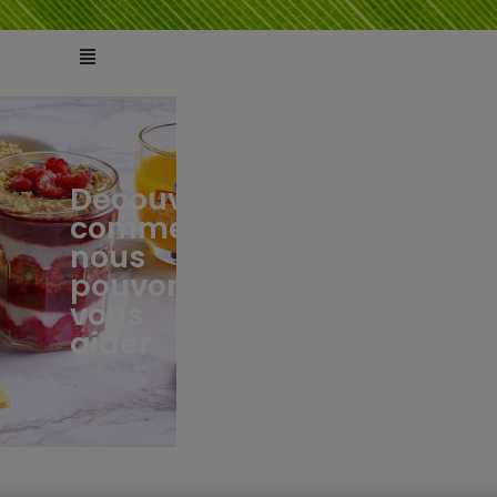
Découvrez
comment
ts
tés
nous
pouvons
vous
aider