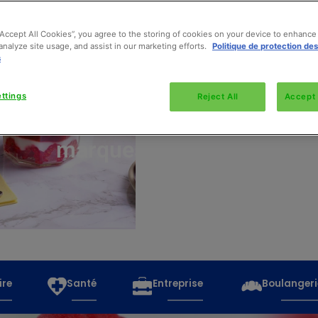
“Accept All Cookies”, you agree to the storing of cookies on your device to enhance 
analyze site usage, and assist in our marketing efforts.
Politique de protection de
s
Découvrez
toutes
ttings
Reject All
Accept 
les
marques
ire
Santé
Entreprise
Boulangeri