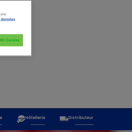
site
s données
All Cookies
e
Hôtellerie
Distributeur