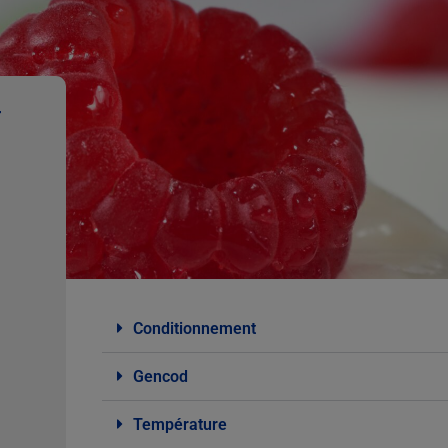
T
Conditionnement
Gencod
Température