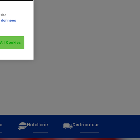
site
s données
All Cookies
e
Hôtellerie
Distributeur