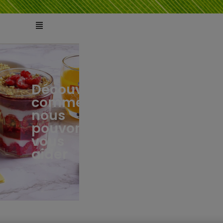
Découvrez
comment
ts
tés
nous
pouvons
vous
aider