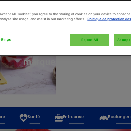
“Accept All Cookies”, you agree to the storing of cookies on your device to enhance 
analyze site usage, and assist in our marketing efforts.
Politique de protection de
s
Découvrez
toutes
ttings
Reject All
Accept 
les
marques
ire
Santé
Entreprise
Boulangeri