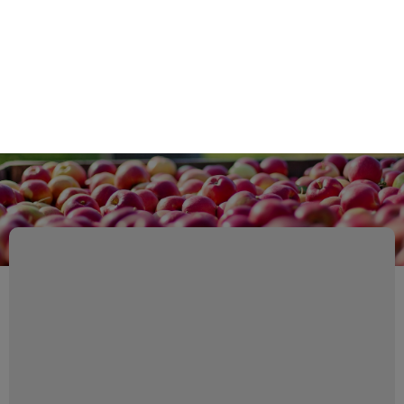
Retour au catalogue
By clicking “Accept All Cookies”, you agree to the storing of cookies on
your device to enhance site navigation, analyze site usage, and assist
in our marketing efforts.
Politique de protection des données
personelles
Reject All
Accept All Cookies
Cookies Settings