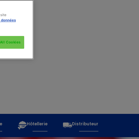
site
s données
All Cookies
e
Hôtellerie
Distributeur