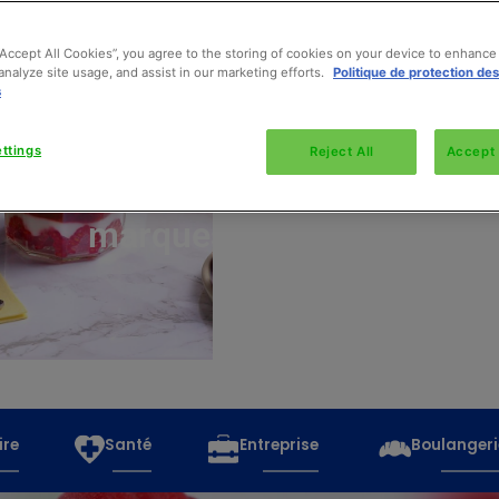
“Accept All Cookies”, you agree to the storing of cookies on your device to enhance 
analyze site usage, and assist in our marketing efforts.
Politique de protection de
s
Découvrez
toutes
ttings
Reject All
Accept 
les
marques
ire
Santé
Entreprise
Boulangeri