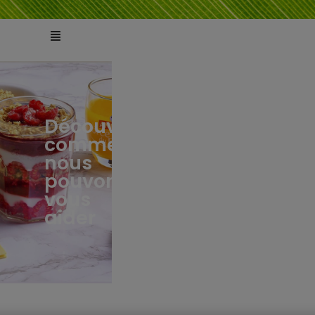
Découvrez
comment
ts
tés
nous
pouvons
vous
aider