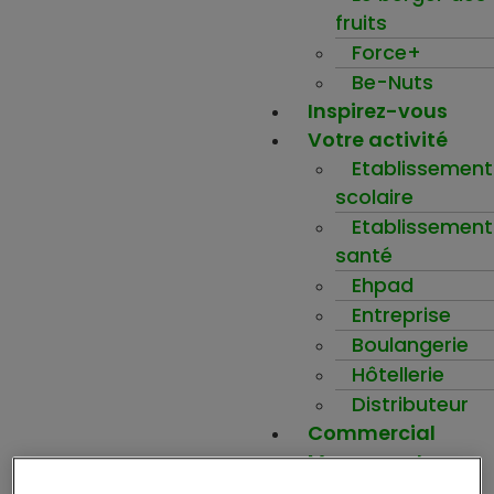
fruits
Force+
Be-Nuts
Inspirez-vous
Votre activité
Etablissement
scolaire
Etablissement
santé
Ehpad
Entreprise
Boulangerie
Hôtellerie
Distributeur
Commercial
Mon compte
Ma wishlist