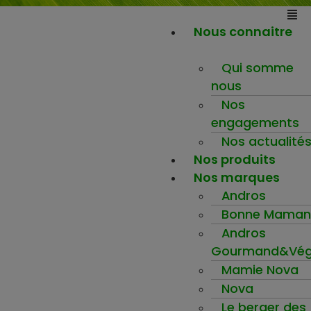
Nous connaitre
Qui somme
nous
Nos
engagements
Nos actualité
Nos produits
Nos marques
Andros
Bonne Maman
Andros
Gourmand&Vég
Mamie Nova
Nova
Le berger des