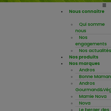
Nous connaitre
Qui somme
nous
Nos
engagements
Nos actualité
Nos produits
Nos marques
Andros
Bonne Maman
Andros
Gourmand&Vég
Mamie Nova
Nova
Le berger des