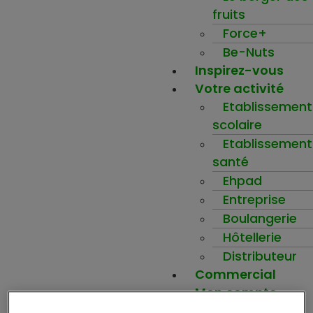
fruits
Force+
Be-Nuts
Inspirez-vous
Votre activité
Etablissement
scolaire
Etablissement
santé
Ehpad
Entreprise
Boulangerie
Hôtellerie
Distributeur
Commercial
Mon compte
Ma wishlist