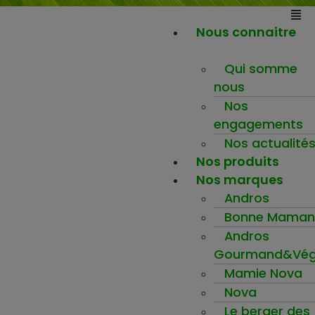
Nous connaitre
Qui somme
nous
Nos
engagements
Nos actualité
Nos produits
Nos marques
Andros
Bonne Maman
Andros
Gourmand&Vég
Mamie Nova
Nova
Le berger des