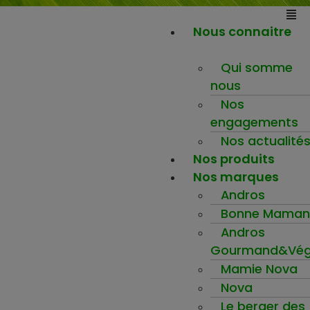
Nous connaitre
Qui somme
nous
Nos
engagements
Nos actualité
Nos produits
Nos marques
Andros
Bonne Maman
Andros
Gourmand&Vég
Mamie Nova
Nova
Le berger des