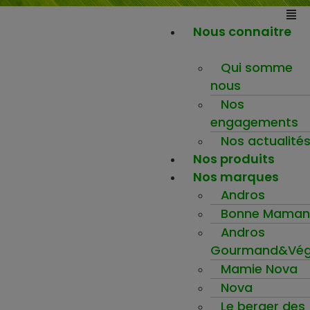
Nous connaitre
Qui somme
nous
Nos
engagements
Nos actualité
Nos produits
Nos marques
Andros
Bonne Maman
Andros
Gourmand&Vég
Mamie Nova
Nova
Le berger des