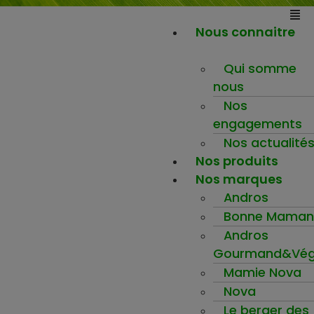
Nous connaitre
Qui somme
nous
Nos
engagements
Nos actualité
Nos produits
Nos marques
Andros
Bonne Maman
Andros
Gourmand&Vég
Mamie Nova
Nova
Le berger des