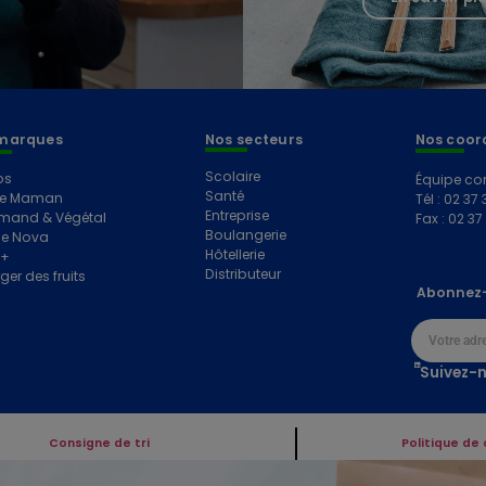
marques
Nos secteurs
Nos coor
Scolaire
os
Équipe co
Santé
e Maman
Tél : 02 37 
Entreprise
mand & Végétal
Fax : 02 37
Boulangerie
e Nova
Hôtellerie
e+
Distributeur
ger des fruits
Abonnez-
Suivez-n
Consigne de tri
Politique de 