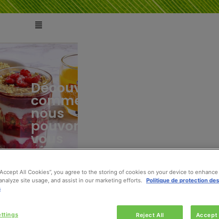
Découvrez
comment
ts
tés
nous
pouvons
vous
aider
“Accept All Cookies”, you agree to the storing of cookies on your device to enhance 
analyze site usage, and assist in our marketing efforts.
Politique de protection de
s
ttings
Reject All
Accept 