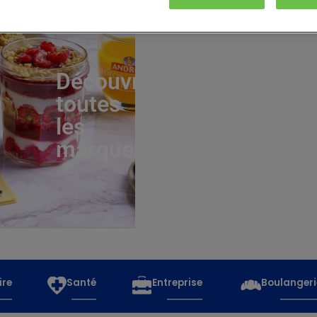
Découvrez
toutes
les
marques
ire
Santé
Entreprise
Boulangeri