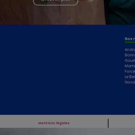
Nos 
Andr
Bonn
Gour
Mami
Forc
Le Ber
Nova
Mentions légales