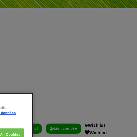
site
s données
Wishlist
Commercial
Mon compte
Wishlist
All Cookies