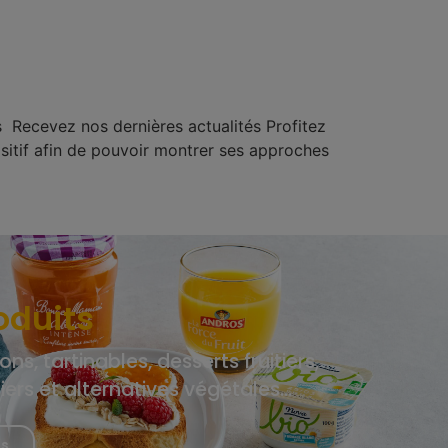
 Recevez nos dernières actualités Profitez
ositif afin de pouvoir montrer ses approches
oduits
ons, tartinables, desserts fruitiers,
tiers et alternatives végétales…
us