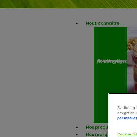
Nous connaître
Nos engagemen
Nos actuali
Qui sommes-nous ?
By clicking 
navigation, 
personelle
Nos produits
Nos marques
Cookies Se