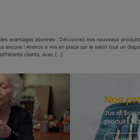
 des avantages abonnés : Découvrez nos nouveaux produits
lus encore ! Andros a mis en place sur le salon tout un disp
ifférents clients, avec […]
Nos pr
Jus et boiss
r
produits lai
En savoir pl