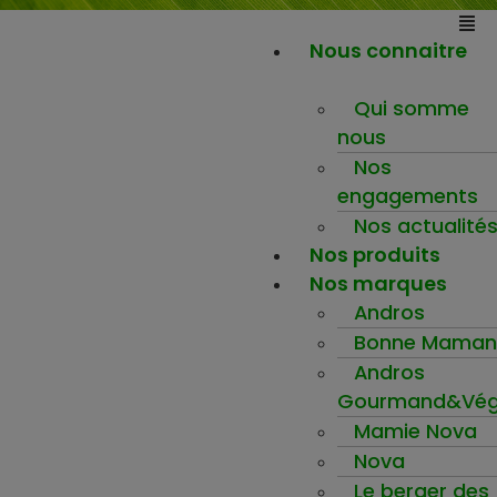
Nous connaitre
Qui somme
nous
Nos
engagements
Nos actualité
Nos produits
Nos marques
Andros
Bonne Maman
Andros
Gourmand&Vég
Mamie Nova
Nova
Le berger des