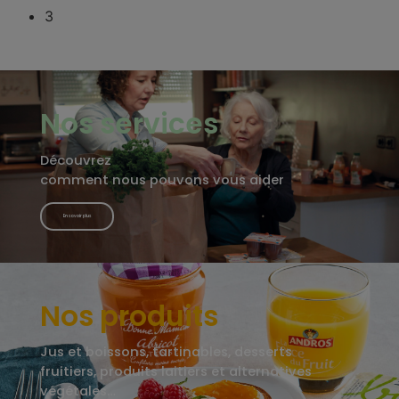
3
Nos services
Découvrez
comment nous pouvons vous aider
En savoir plus
Nos produits
Jus et boissons, tartinables, desserts
fruitiers, produits laitiers et alternatives
végétales…