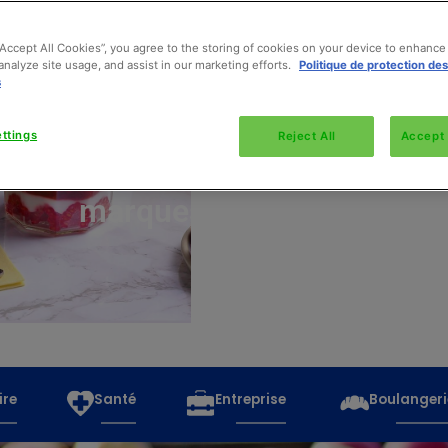
“Accept All Cookies”, you agree to the storing of cookies on your device to enhance 
analyze site usage, and assist in our marketing efforts.
Politique de protection de
s
Découvrez
toutes
ttings
Reject All
Accept 
les
marques
ire
Santé
Entreprise
Boulangeri