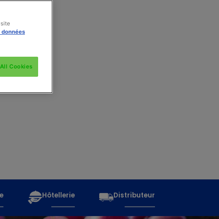
site
s données
All Cookies
e
Hôtellerie
Distributeur