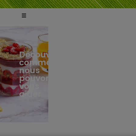
Découvrez
comment
ts
tés
nous
pouvons
vous
aider