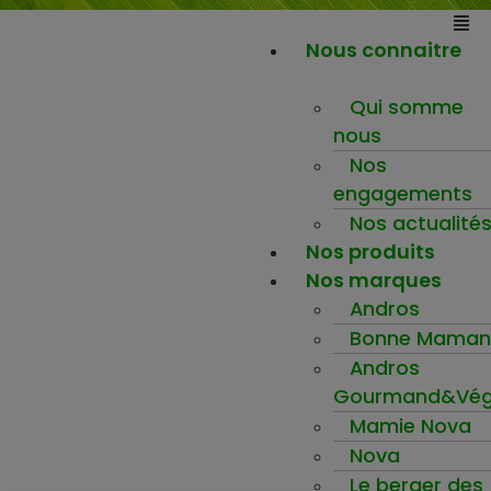
Nous connaitre
Qui somme
nous
Nos
engagements
Nos actualité
Nos produits
Nos marques
Andros
Bonne Maman
Andros
Gourmand&Vég
Mamie Nova
Nova
Le berger des