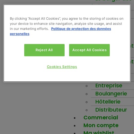
fruits
Force+
By clicking “Accept All Cookies”, you agree to the storing of cookies on
Be-Nuts
your device to enhance site navigation, analyze site usage, and assist
Inspirez-vous
in our marketing efforts.
Politique de protection des données
personelles
Votre activité
Etablissement
Reject All
Accept All Cookies
scolaire
Etablissement
Cookies Settings
santé
Ehpad
Entreprise
Boulangerie
Hôtellerie
Distributeur
Commercial
Mon compte
Ma wishlist