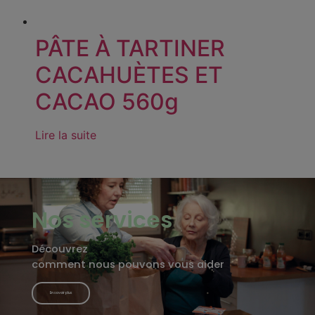
PÂTE À TARTINER
CACAHUÈTES ET
CACAO 560g
Lire la suite
Nos services
Découvrez
comment nous pouvons vous aider
En savoir plus