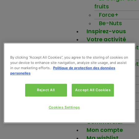
fruits
Force+
Be-Nuts
Inspirez-vous
Votre activité
Etablissement
scolaire
By clicking “Accept All Cookies”, you agree to the storing of cookies on
Etablissement
your device to enhance site navigation, analyze site usage, and assist
in our marketing efforts.
Politique de protection des données
santé
personelles
Ehpad
Entreprise
Reject All
Accept All Cookies
Boulangerie
Hôtellerie
Cookies Settings
Distributeur
Commercial
Mon compte
Ma wishlist