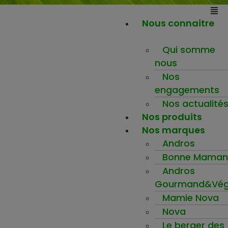
Nous connaitre
Qui somme
nous
Nos
engagements
Nos actualité
Nos produits
Nos marques
Andros
Bonne Maman
Andros
Gourmand&Vég
Mamie Nova
Nova
Le berger des