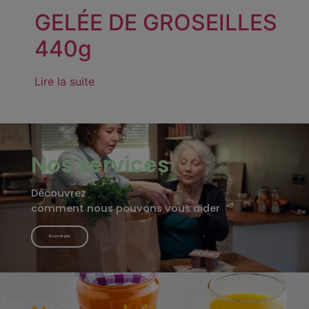
GELÉE DE GROSEILLES
440g
Lire la suite
Nos services
Découvrez
comment nous pouvons vous aider
En savoir plus