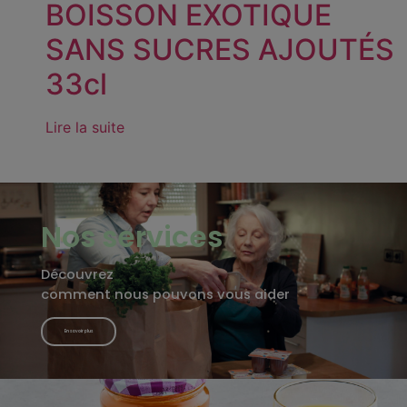
BOISSON EXOTIQUE
SANS SUCRES AJOUTÉS
33cl
Lire la suite
Nos services
Découvrez
comment nous pouvons vous aider
En savoir plus