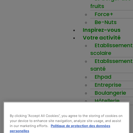
fruits
Force+
Be-Nuts
Inspirez-vous
Votre activité
Etablissement
scolaire
Etablissement
santé
Ehpad
Entreprise
Boulangerie
Hôtellerie
Distributeur
Commercial
By clicking “Accept All Cookies”, you agree to the storing of cookies on
your device to enhance site navigation, analyze site usage, and assist
Mon compte
in our marketing efforts.
Politique de protection des données
Ma wishlist
personelles