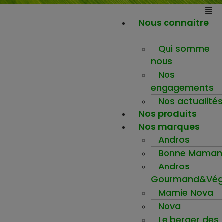
Nous connaitre
Qui somme
nous
Nos
engagements
Nos actualité
Nos produits
Nos marques
Andros
Bonne Maman
Andros
Gourmand&Vég
Mamie Nova
Nova
Le berger des