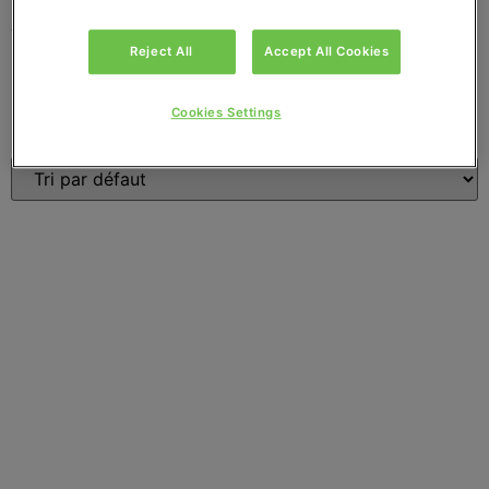
Accueil
/
Conditionnement
/ 6 bouteilles de 33cL
Reject All
Accept All Cookies
6 bouteilles de 33cL
Cookies Settings
6 résultats affichés