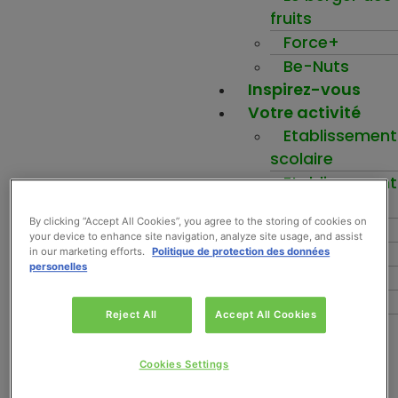
fruits
Force+
Be-Nuts
Inspirez-vous
Votre activité
Etablissement
scolaire
Etablissement
santé
By clicking “Accept All Cookies”, you agree to the storing of cookies on
Ehpad
your device to enhance site navigation, analyze site usage, and assist
Entreprise
in our marketing efforts.
Politique de protection des données
personelles
Boulangerie
Hôtellerie
Reject All
Accept All Cookies
Distributeur
Commercial
Cookies Settings
Mon compte
Ma wishlist