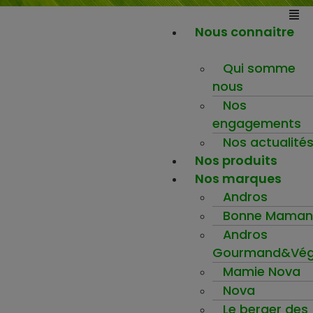
Nous connaitre
Qui somme
nous
Nos
engagements
Nos actualité
Nos produits
Nos marques
Andros
Bonne Maman
Andros
Gourmand&Vég
Mamie Nova
Nova
Le berger des