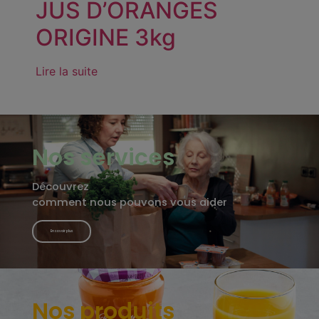
JUS D’ORANGES
ORIGINE 3kg
Lire la suite
Nos services
Découvrez
comment nous pouvons vous aider
En savoir plus
Nos produits