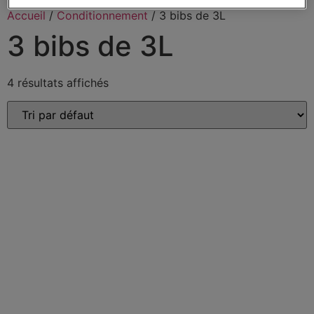
Accueil
/
Conditionnement
/ 3 bibs de 3L
3 bibs de 3L
4 résultats affichés