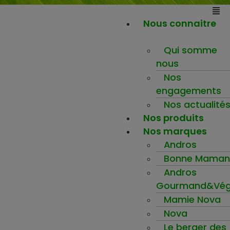
Nous connaitre
Qui somme
nous
Nos
engagements
Nos actualité
Nos produits
Nos marques
Andros
Bonne Maman
Andros
Gourmand&Vég
Mamie Nova
Nova
Le berger des