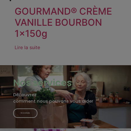
GOURMAND® CRÈME
VANILLE BOURBON
1x150g
Lire la suite
Nos services
Découvrez
comment nous pouvons vous aider
En savoir plus