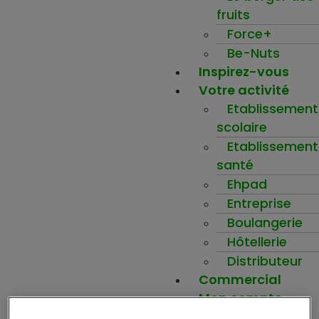
fruits
Force+
Be-Nuts
Inspirez-vous
Votre activité
Etablissement
scolaire
Etablissement
santé
Ehpad
Entreprise
Boulangerie
Hôtellerie
Distributeur
Commercial
Mon compte
Ma wishlist