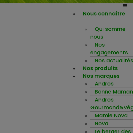
Nous connaitre
Qui somme
nous
Nos
engagements
Nos actualité
Nos produits
Nos marques
Andros
Bonne Maman
Andros
Gourmand&Vég
Mamie Nova
Nova
Le berger des