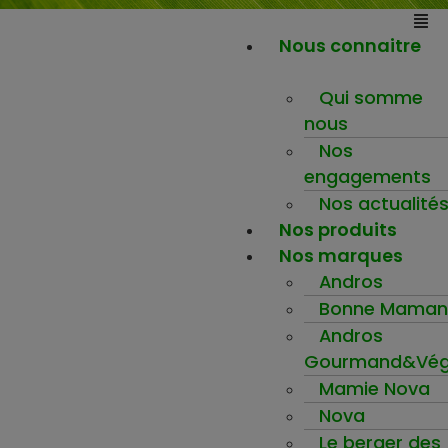
Nous connaitre
Qui somme
nous
Nos
engagements
Nos actualité
Nos produits
Nos marques
Andros
Bonne Maman
Andros
Gourmand&Vég
Mamie Nova
Nova
Le berger des