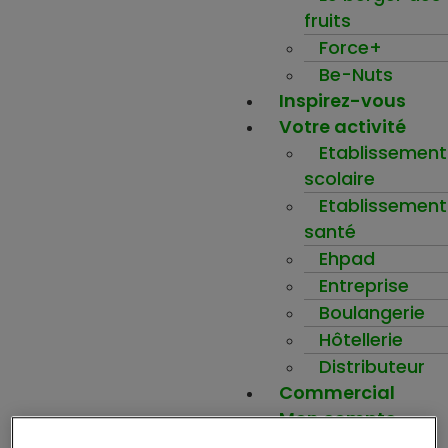
fruits
Force+
Be-Nuts
Inspirez-vous
Votre activité
Etablissement
scolaire
Etablissement
santé
Ehpad
Entreprise
Boulangerie
Hôtellerie
Distributeur
Commercial
Mon compte
Ma wishlist