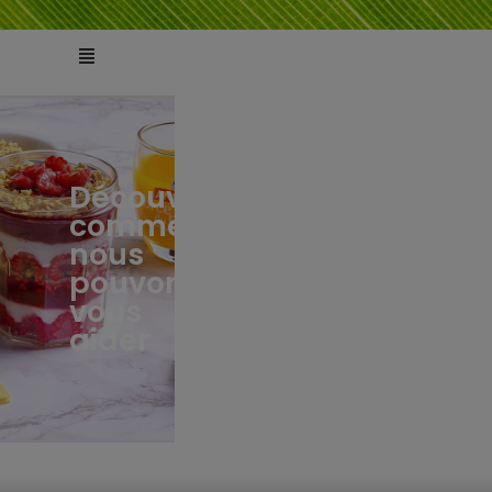
Découvrez
comment
ts
tés
nous
pouvons
vous
aider