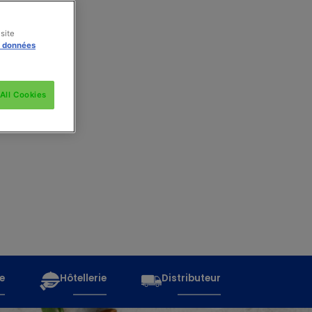
site
s données
All Cookies
e
Hôtellerie
Distributeur