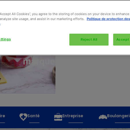
“Accept All Cookies”, you agree to the storing of cookies on your device to enhance 
analyze site usage, and assist in our marketing efforts.
Politique de protection de
s
Découvrez
toutes
ttings
Reject All
Accept 
les
marques
ire
Santé
Entreprise
Boulangeri