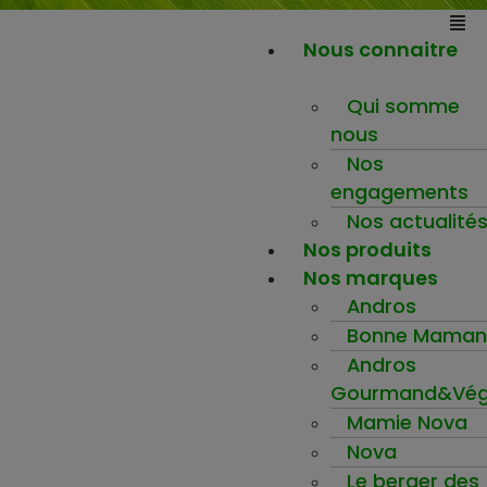
Nous connaitre
Qui somme
nous
Nos
engagements
Nos actualité
Nos produits
Nos marques
Andros
Bonne Maman
Andros
Gourmand&Vég
Mamie Nova
Nova
Le berger des