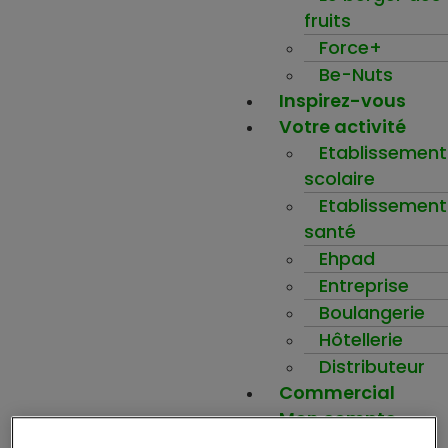
fruits
Force+
Be-Nuts
Inspirez-vous
Votre activité
Etablissement
scolaire
Etablissement
santé
Ehpad
Entreprise
Boulangerie
Hôtellerie
Distributeur
Commercial
Mon compte
Ma wishlist