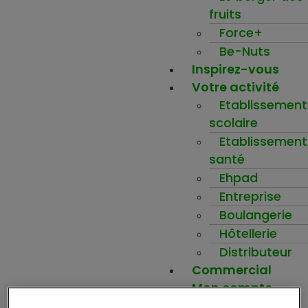
fruits
Force+
Be-Nuts
Inspirez-vous
Votre activité
Etablissement
scolaire
Etablissement
santé
Ehpad
Entreprise
Boulangerie
Hôtellerie
Distributeur
Commercial
Mon compte
Ma wishlist