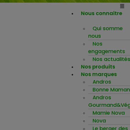
Nous connaitre
Qui somme
nous
Nos
engagements
Nos actualité
Nos produits
Nos marques
Andros
Bonne Maman
Andros
Gourmand&Vég
Mamie Nova
Nova
Le berger des