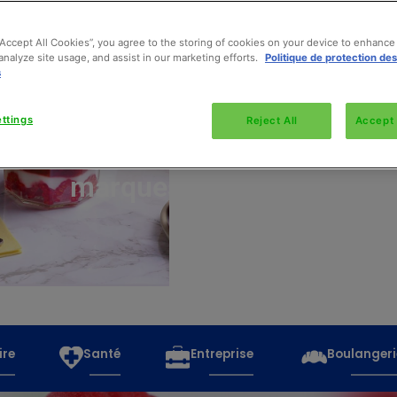
“Accept All Cookies”, you agree to the storing of cookies on your device to enhance 
analyze site usage, and assist in our marketing efforts.
Politique de protection de
s
Découvrez
toutes
ttings
Reject All
Accept 
les
marques
ire
Santé
Entreprise
Boulangeri