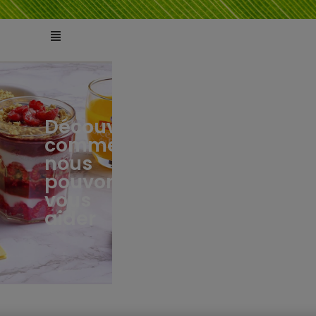
Découvrez
comment
ts
tés
nous
pouvons
vous
aider