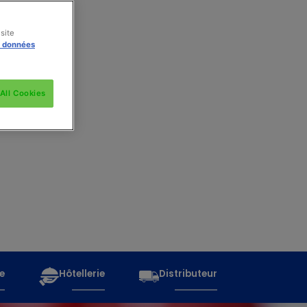
site
s données
All Cookies
e
Hôtellerie
Distributeur