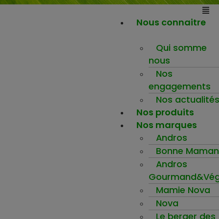
Nous connaitre
Qui somme
nous
Nos
engagements
Nos actualité
Nos produits
Nos marques
Andros
Bonne Maman
Andros
Gourmand&Vég
Mamie Nova
Nova
Le berger des