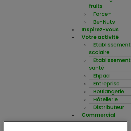
fruits
Force+
Be-Nuts
Inspirez-vous
Votre activité
Etablissement
scolaire
Etablissement
santé
Ehpad
Entreprise
Boulangerie
Hôtellerie
Distributeur
Commercial
Mon compte
Ma wishlist