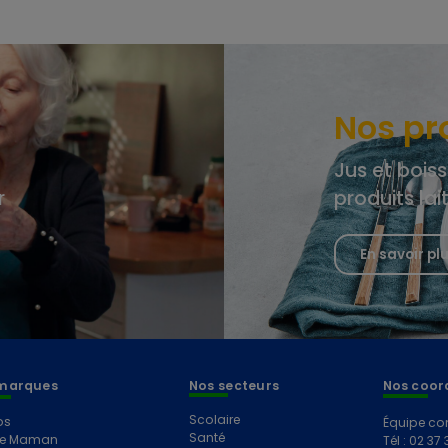
Nos pr
Jus et boiss
r
produits lai
En savoir pl
marques
Nos secteurs
Nos coor
Scolaire
os
Équipe co
Santé
e Maman
Tél : 02 37 