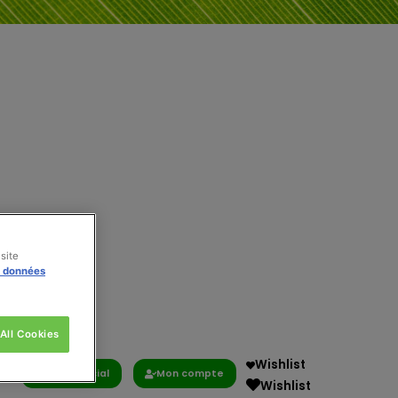
site
s données
All Cookies
Wishlist
Commercial
Mon compte
Wishlist