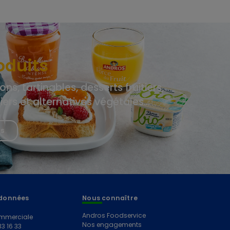
oduits
ons, tartinables, desserts fruitiers,
tiers et alternatives végétales…
us
données
Nous connaître
Andros Foodservice
mmerciale
Nos engagements
33 16 33