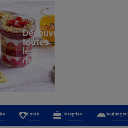
Découvrez
toutes
les
marques
ire
Santé
Entreprise
Boulangeri