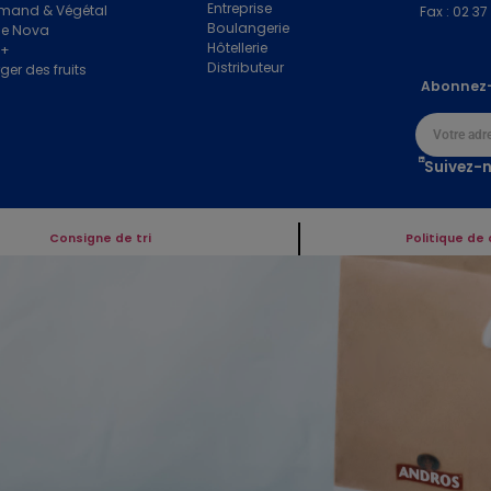
Entreprise
mand & Végétal
Fax : 02 37
Boulangerie
e Nova
Hôtellerie
e+
Distributeur
ger des fruits
Abonnez-
Suivez-n
Consigne de tri
Politique de 