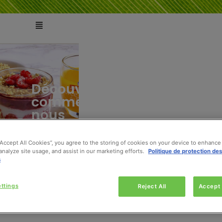
Découvrez
comment
ts
tés
nous
pouvons
vous
“Accept All Cookies”, you agree to the storing of cookies on your device to enhance 
aider
analyze site usage, and assist in our marketing efforts.
Politique de protection de
s
ttings
Reject All
Accept 