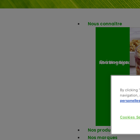
Nous connaître
Nos engagemen
Nos actuali
Qui sommes-nous ?
By clicking 
navigation, 
personelle
Cookies Se
Nos produits
Nos marques