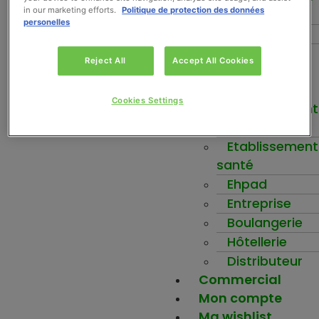
in our marketing efforts.
Politique de protection des données
fruits
personelles
Force+
Be-Nuts
Reject All
Accept All Cookies
Inspirez-vous
Votre activité
Cookies Settings
Etablissement
scolaire
Etablissement
santé
Ehpad
Entreprise
Boulangerie
Hôtellerie
Distributeur
Commercial
Mon compte
Ma wishlist