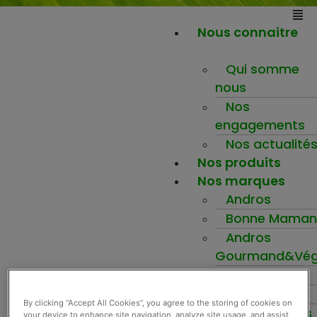
Nous connaitre
Qui somme
nous
Nos
engagements
Nos actualité
Nos produits
Nos marques
Andros
Bonne Maman
Andros
Gourmand&Vég
Mamie Nova
Nova
By clicking “Accept All Cookies”, you agree to the storing of cookies on
Le berger des
your device to enhance site navigation, analyze site usage, and assist