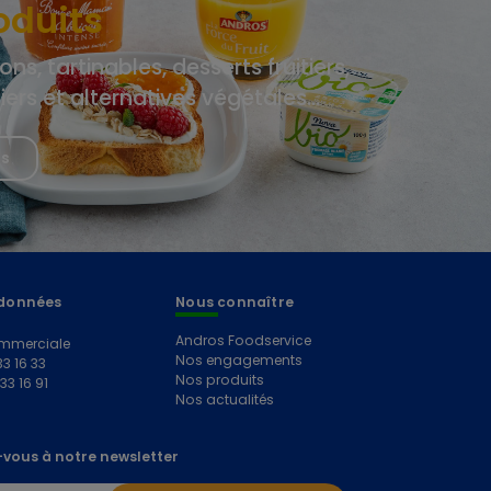
oduits
ons, tartinables, desserts fruitiers,
tiers et alternatives végétales…
us
données
Nous connaître
Andros Foodservice
mmerciale
Nos engagements
33 16 33
Nos produits
 33 16 91
Nos actualités
vous à notre newsletter