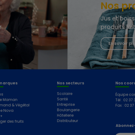
Nos pr
Jus et boiss
r
produits lai
En savoir pl
marques
Nos secteurs
Nos coor
Scolaire
os
Équipe co
Santé
e Maman
Tél : 02 37 
Entreprise
mand & Végétal
Fax : 02 37
Boulangerie
e Nova
Hôtellerie
e+
Distributeur
ger des fruits
Abonnez-