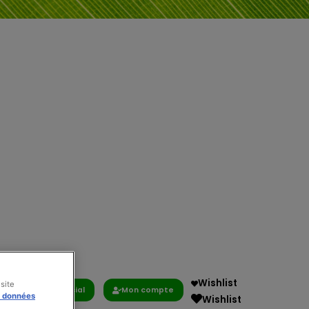
Wishlist
site
Commercial
Mon compte
s données
Wishlist