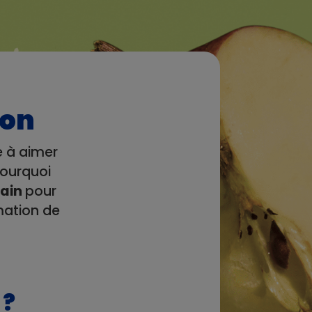
ion
e à aimer
pourquoi
main
pour
mmation de
 ?