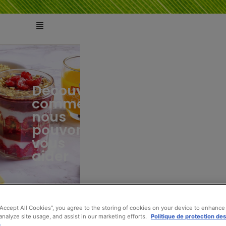
Découvrez
comment
ts
tés
nous
pouvons
vous
aider
“Accept All Cookies”, you agree to the storing of cookies on your device to enhance 
analyze site usage, and assist in our marketing efforts.
Politique de protection de
s