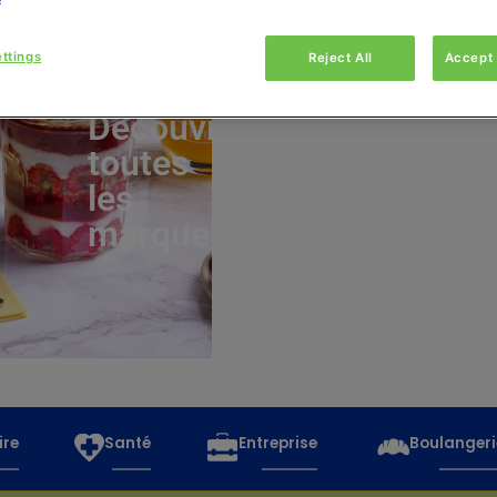
ttings
Reject All
Accept 
Découvrez
toutes
les
marques
ire
Santé
Entreprise
Boulangeri