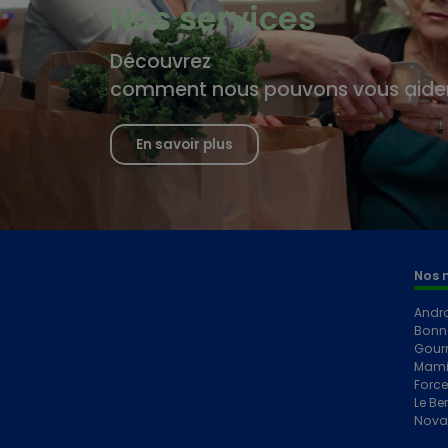
Nos services
Découvrez
comment nous pouvons vous aide
En savoir plus
Nos 
Andr
Bonn
Gour
Mami
Forc
Le Ber
Nova