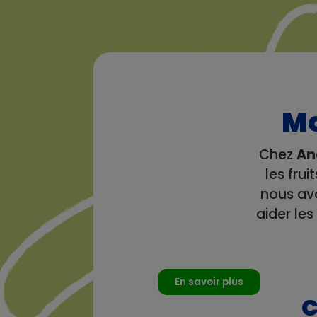
Mo
Chez
An
les fru
nous av
aider les
En savoir plus
C