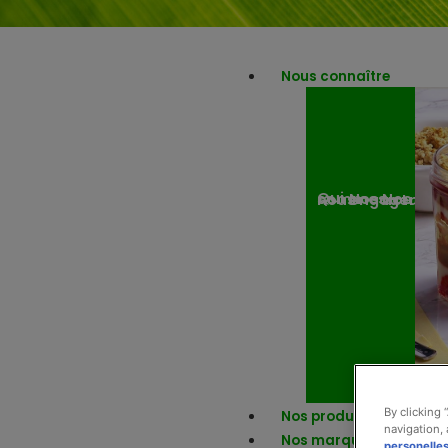
Nous connaître
Nos engagemen
Nos actuali
Qui sommes-nous ?
By clicking 
Nos produits
navigation, 
Nos marques
personelle