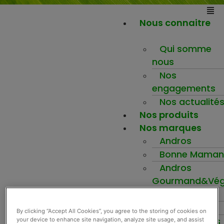
Nous connaitre
Qui somme
nous
Nos
engagements
Nos actualité
Nos produits
Nos marques
Andros
Bonne Maman
Andros
Gourmand&Vég
Mamie Nova
Nova
By clicking “Accept All Cookies”, you agree to the storing of cookies on
Le berger des
your device to enhance site navigation, analyze site usage, and assist