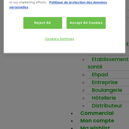
in our marketing efforts.
Politique de protection des données
fruits
personelles
Force+
Be-Nuts
Reject All
Accept All Cookies
Inspirez-vous
Votre activité
Cookies Settings
Etablissement
scolaire
Etablissement
santé
Ehpad
Entreprise
Boulangerie
Hôtellerie
Distributeur
Commercial
Mon compte
Ma wishlist