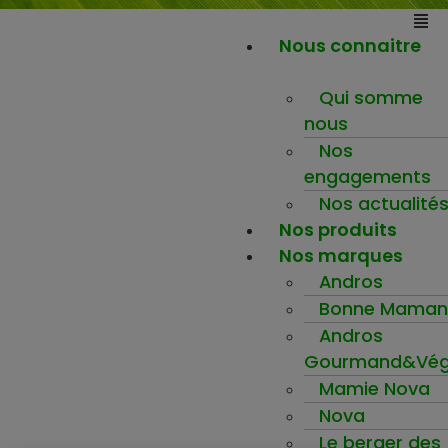
Nous connaitre
Qui somme
nous
Nos
engagements
Nos actualité
Nos produits
Nos marques
Andros
Bonne Maman
Andros
Gourmand&Vég
Mamie Nova
Nova
Le berger des