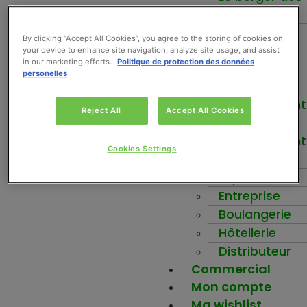
fruits
Force+
By clicking “Accept All Cookies”, you agree to the storing of cookies on
Be-Nuts
your device to enhance site navigation, analyze site usage, and assist
in our marketing efforts.
Politique de protection des données
Inspirez-vous
personelles
Votre activité
Etablissement
Reject All
Accept All Cookies
scolaire
Etablissement
Cookies Settings
santé
Ehpad
Entreprise
Boulangerie
Hôtellerie
Distributeur
Commercial
Mon compte
Ma wishlist