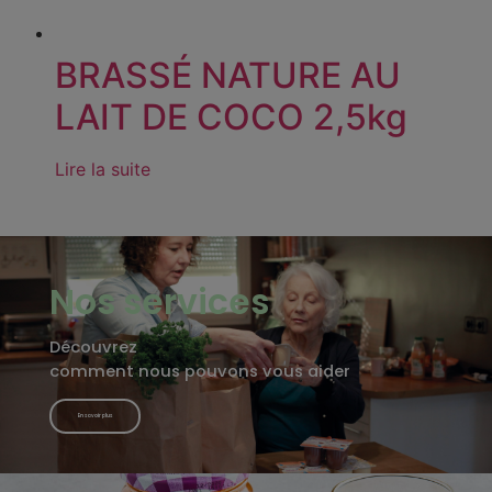
BRASSÉ NATURE AU
LAIT DE COCO 2,5kg
Lire la suite
Nos services
Découvrez
comment nous pouvons vous aider
En savoir plus