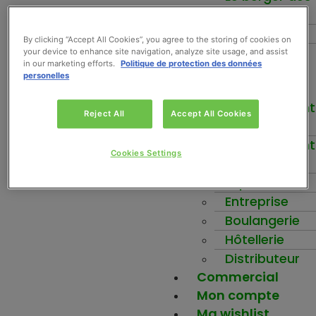
fruits
Force+
By clicking “Accept All Cookies”, you agree to the storing of cookies on
Be-Nuts
your device to enhance site navigation, analyze site usage, and assist
in our marketing efforts.
Politique de protection des données
Inspirez-vous
personelles
Votre activité
Etablissement
Reject All
Accept All Cookies
scolaire
Etablissement
Cookies Settings
santé
Ehpad
Entreprise
Boulangerie
Hôtellerie
Distributeur
Commercial
Mon compte
Ma wishlist