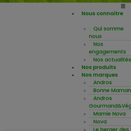
Nous connaitre
Qui somme
nous
Nos
engagements
Nos actualité
Nos produits
Nos marques
Andros
Bonne Maman
Andros
Gourmand&Vég
Mamie Nova
Nova
Le berger des