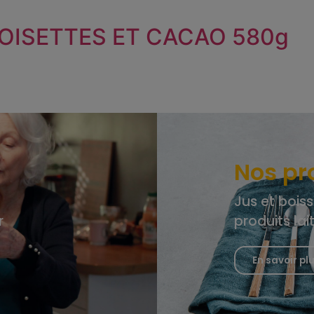
NOISETTES ET CACAO 580g
Nos pr
Jus et boiss
r
produits lai
En savoir pl