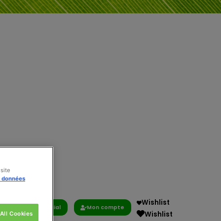
site
s données
Wishlist
Commercial
Mon compte
Wishlist
All Cookies