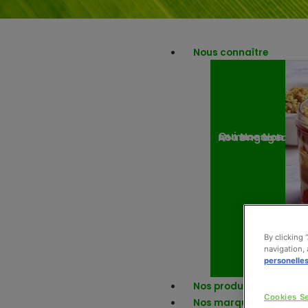
Nous connaître
Nos engagemen
Nos actuali
Qui sommes-nous ?
By clicking 
navigation, 
personelle
Nos produits
Cookies Se
Nos marques