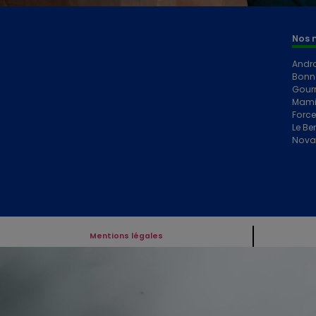
Nos 
Andr
Bonn
Gour
Mami
Forc
Le Ber
Nova
Mentions légales