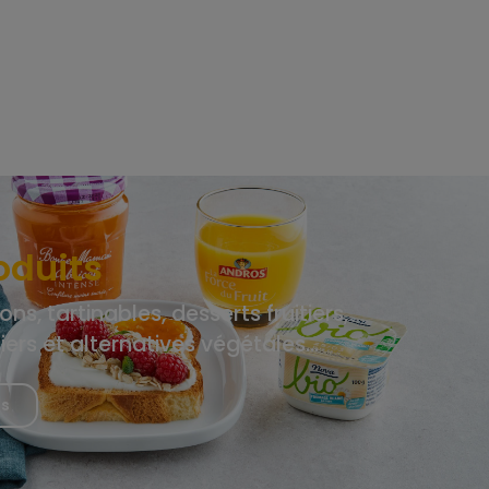
oduits
ons, tartinables, desserts fruitiers,
tiers et alternatives végétales…
us