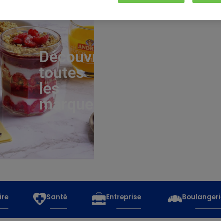
Découvrez
toutes
les
marques
ire
Santé
Entreprise
Boulangeri