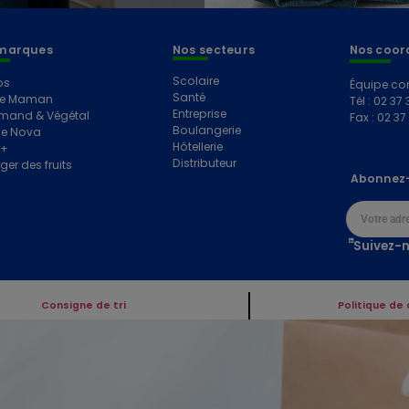
marques
Nos secteurs
Nos coor
Scolaire
os
Équipe co
Santé
e Maman
Tél : 02 37 
Entreprise
mand & Végétal
Fax : 02 37
Boulangerie
e Nova
Hôtellerie
e+
Distributeur
ger des fruits
Abonnez-
Suivez-n
Consigne de tri
Politique de 