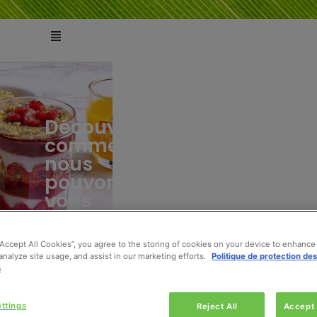
Découvrez
comment
ts
tés
nous
pouvons
vous
aider
“Accept All Cookies”, you agree to the storing of cookies on your device to enhance 
analyze site usage, and assist in our marketing efforts.
Politique de protection de
s
ttings
Reject All
Accept 