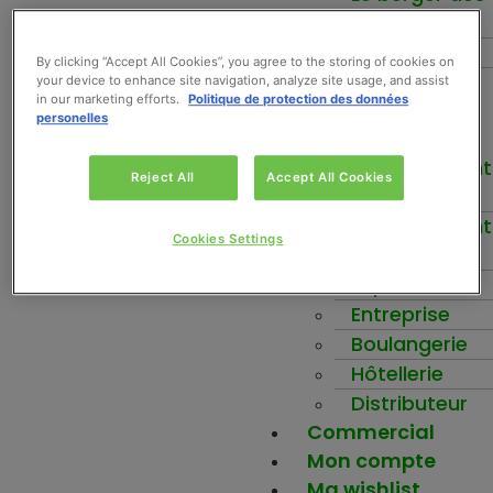
fruits
Force+
By clicking “Accept All Cookies”, you agree to the storing of cookies on
Be-Nuts
your device to enhance site navigation, analyze site usage, and assist
in our marketing efforts.
Politique de protection des données
Inspirez-vous
personelles
Votre activité
Etablissement
Reject All
Accept All Cookies
scolaire
Etablissement
Cookies Settings
santé
Ehpad
Entreprise
Boulangerie
Hôtellerie
Distributeur
Commercial
Mon compte
Ma wishlist