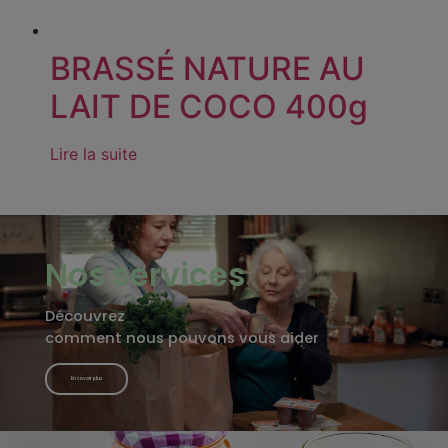
BRASSÉ NATURE AU
LAIT DE COCO 400g
Lire la suite
Nos services
Découvrez
comment nous pouvons vous aider
En savoir plus