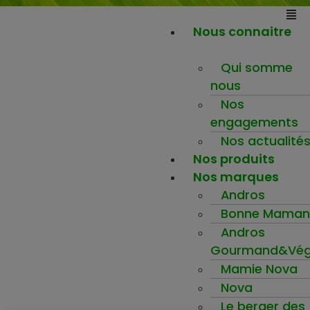
Nous connaitre
Qui somme
nous
Nos
engagements
Nos actualité
Nos produits
Nos marques
Andros
Bonne Maman
Andros
Gourmand&Vég
Mamie Nova
Nova
Le berger des