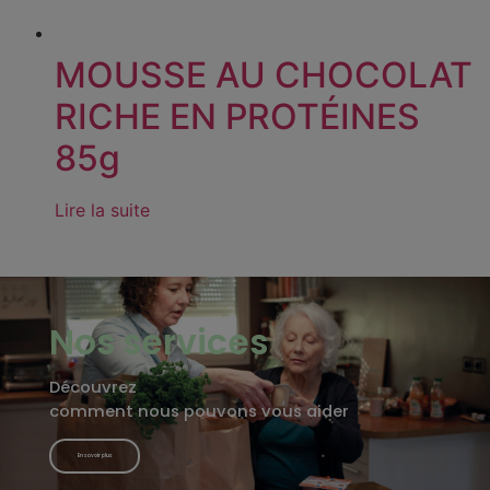
MOUSSE AU CHOCOLAT
RICHE EN PROTÉINES
85g
Lire la suite
Nos services
Découvrez
comment nous pouvons vous aider
En savoir plus