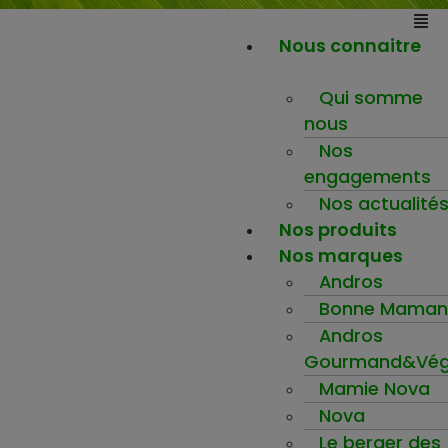
Nous connaitre
Qui somme
nous
Nos
engagements
Nos actualité
Nos produits
Nos marques
Andros
Bonne Maman
Andros
Gourmand&Vég
Mamie Nova
Nova
Le berger des