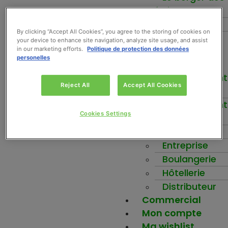
fruits
Force+
By clicking “Accept All Cookies”, you agree to the storing of cookies on
Be-Nuts
your device to enhance site navigation, analyze site usage, and assist
Inspirez-vous
in our marketing efforts.
Politique de protection des données
personelles
Votre activité
Etablissement
Reject All
Accept All Cookies
scolaire
Etablissement
Cookies Settings
santé
Ehpad
Entreprise
Boulangerie
Hôtellerie
Distributeur
Commercial
Mon compte
Ma wishlist