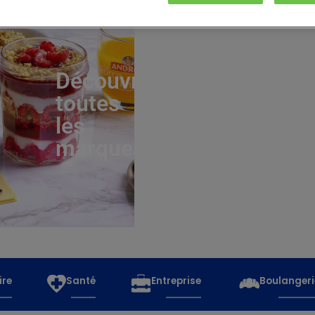
Découvrez
toutes
les
marques
ire
Santé
Entreprise
Boulangeri