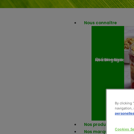
Nous connaître
Nos engagemen
Nos actuali
Qui sommes-nous ?
By clicking 
navigation, 
personelle
Nos produits
Cookies Se
Nos marques