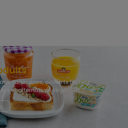
oduits
ons, tartinables, desserts fruitiers,
tiers et alternatives végétales…
us