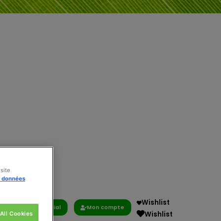
site
s données
Wishlist
Commercial
Mon compte
Wishlist
All Cookies