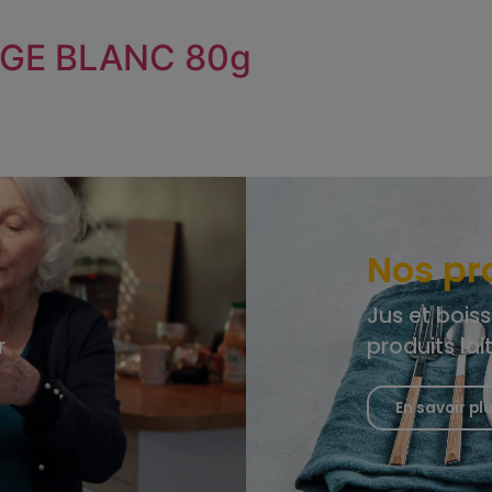
GE BLANC 80g
Nos pr
Jus et boiss
r
produits lai
En savoir pl