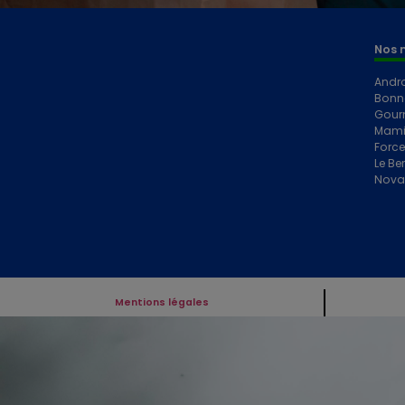
Nos 
Andr
Bonn
Gour
Mami
Forc
Le Ber
Nova
Mentions légales