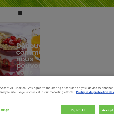
Découvrez
comment
ts
tés
nous
pouvons
vous
aider
“Accept All Cookies”, you agree to the storing of cookies on your device to enhance 
analyze site usage, and assist in our marketing efforts.
Politique de protection de
s
ttings
Reject All
Accept 