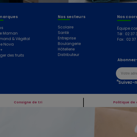
marques
Nos secteurs
Nos coor
Scolaire
os
Équipe co
Santé
e Maman
Tél : 02 37 
Entreprise
mand & Végétal
Fax : 02 37
Boulangerie
e Nova
Hôtellerie
e+
Distributeur
ger des fruits
Abonnez-
Suivez-n
Consigne de tri
Politique de 