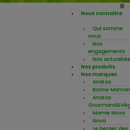
Nous connaitre
Qui somme
nous
Nos
engagements
Nos actualité
Nos produits
Nos marques
Andros
Bonne Maman
Andros
Gourmand&Vég
Mamie Nova
Nova
Le berger des