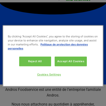
By clicking “Accept All Cookies”, you agree to the storing of cookies on
your device to enhance site navigation, analyze site usage, and assist
Andros FoodService
in our marketing efforts.
Politique de protection des données
personelles
Le réflexe fruitier, ultra-fais et végétal
Reject All
Accept All Cookies
de tous les professionnels de la
consommation hors domicile
Cookies Settings
Andros Foodservice est une entité de l’entreprise familiale
Andros.
Nous nous attachons au quotidien à appréhender,