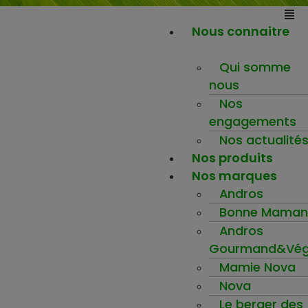
Nous connaitre
Qui somme
nous
Nos
engagements
Nos actualité
Nos produits
Nos marques
Andros
Bonne Maman
Andros
Gourmand&Vég
Mamie Nova
Nova
Le berger des